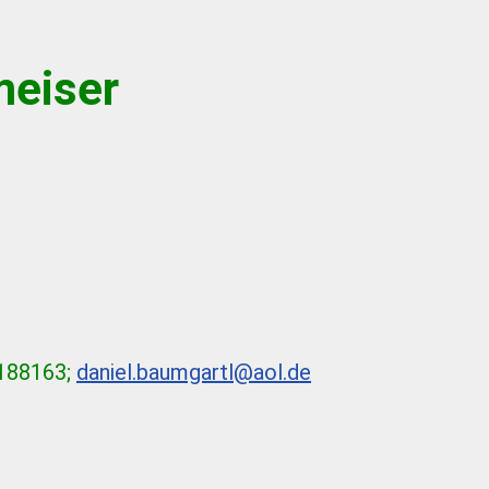
meiser
2188163;
daniel.baumgartl@aol.de